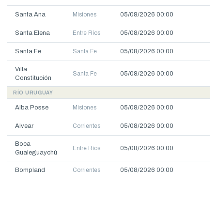
Santa Ana
Misiones
05/08/2026 00:00
7.
Santa Elena
Entre Ríos
05/08/2026 00:00
4.
Santa Fe
Santa Fe
05/08/2026 00:00
3.
Villa
Santa Fe
05/08/2026 00:00
2.
Constitución
RÍO URUGUAY
Alba Posse
Misiones
05/08/2026 00:00
3.
Alvear
Corrientes
05/08/2026 00:00
9.
Boca
Entre Ríos
05/08/2026 00:00
2.
Gualeguaychú
Bompland
Corrientes
05/08/2026 00:00
7.
Campichuelo
Entre Ríos
05/08/2026 00:00
4.
Colón
Entre Ríos
05/08/2026 00:00
7.