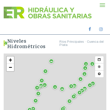
Men
de
nave
Facebook
Ins
oficial
ofic
Niveles
Ríos Principales · Cuenca del
Hidrométricos
Plata
+
▬
▲
▲
−
▲
▼
▲
▲
▼
▲
▲
▲
▬
▬
▬
▼
▲
▼
▼
▬
▬
▼
▼
▼
▼
▼
▼
▼
▼
▼
▼
▼