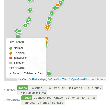
▼
▬
▲
▼
▲
▲
▬
▬
▲
▲
▼
▲
▼
▬
▬
▬
▲
SITUACIÓN
▲
▬
▲
▬
Normal
▬
▲
▲
En alerta
▬
▲
▲
Evacuación
▲
▲
▲
Sin dato
▲
▲
▲
▲
TENDENCIA
▲
▬
▼
Sube
Estable
Baja
▲
▬
▼
▲
Leaflet
| ©
Stadia Maps
, ©
OpenMapTiles
©
OpenStreetMap
contributors
Todas
Río Iguazú
Río Paraguay
Río Paraná
Río Uruguay
CUENCA
Delta / Río de la Plata
Todas
Buenos Aires
Chaco
Corrientes
Entre Ríos
PROVINCIA
Formosa
Misiones
Santa Fe