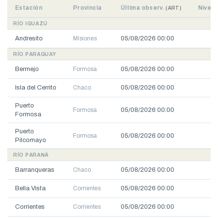
Estación
Provincia
Última observ.
Nivel 
(ART)
RÍO IGUAZÚ
Andresito
Misiones
05/08/2026 00:00
1.
RÍO PARAGUAY
Bermejo
Formosa
05/08/2026 00:00
2.
Isla del Cerrito
Chaco
05/08/2026 00:00
3.
Puerto
Formosa
05/08/2026 00:00
3.
Formosa
Puerto
Formosa
05/08/2026 00:00
2.
Pilcomayo
RÍO PARANÁ
Barranqueras
Chaco
05/08/2026 00:00
3.
Bella Vista
Corrientes
05/08/2026 00:00
3.
Corrientes
Corrientes
05/08/2026 00:00
3.