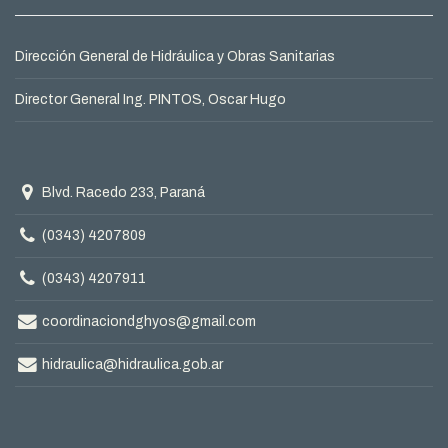
Dirección General de Hidráulica y Obras Sanitarias
Director General Ing. PINTOS, Oscar Hugo
Domicilio
Blvd. Racedo 233, Paraná
Teléfono
(0343) 4207809
Teléfono
(0343) 4207911
Correo
coordinaciondghyos@gmail.com
electrónico
Correo
hidraulica@hidraulica.gob.ar
electrónico