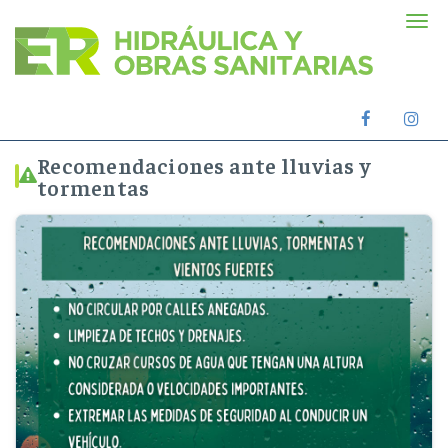
Men
de
nave
Facebook
Ins
oficial
ofic
Recomendaciones ante lluvias y
tormentas