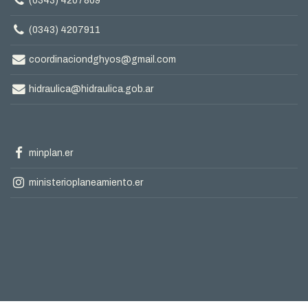
(0343) 4207809
Teléfono
(0343) 4207911
Correo
coordinaciondghyos@gmail.com
electrónico
Correo
hidraulica@hidraulica.gob.ar
electrónico
Facebook
minplan.er
oficial
Instagram
ministerioplaneamiento.er
oficial