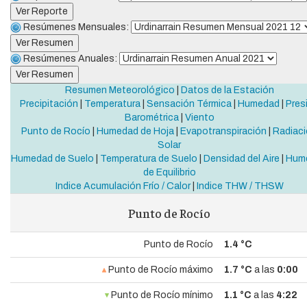
Resúmenes Mensuales:
Resúmenes Anuales:
Resumen Meteorológico
|
Datos de la Estación
Precipitación
|
Temperatura
|
Sensación Térmica
|
Humedad
|
Pres
Barométrica
|
Viento
Punto de Rocío
|
Humedad de Hoja
|
Evapotranspiración
|
Radiac
Solar
Humedad de Suelo
|
Temperatura de Suelo
|
Densidad del Aire
|
Hum
de Equilibrio
Indice Acumulación Frío / Calor
|
Indice THW / THSW
Punto de Rocío
Punto de Rocío
1.4 °C
Punto de Rocío máximo
1.7 °C
a las
0:00
Punto de Rocío mínimo
1.1 °C
a las
4:22