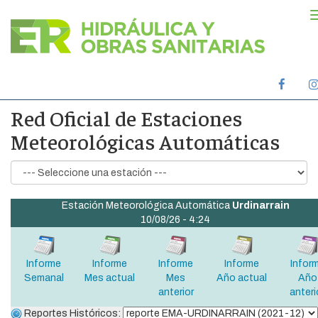
Face
oficial
Red Oficial de Estaciones
Meteorológicas Automáticas
Estación Meteorológica Automática
Urdinarrain
10/08/26 - 4:24
Informe
Informe
Informe
Informe
Infor
Semanal
Mes actual
Mes
Año actual
Año
anterior
anteri
Reportes Históricos: